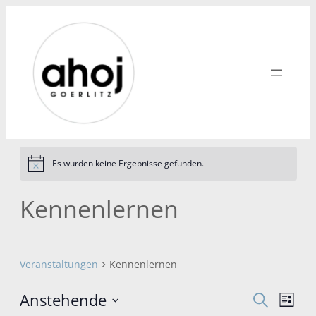
Es wurden keine Ergebnisse gefunden.
Hinweis
Kennenlernen
Veranstaltungen
Kennenlernen
Anstehende
Verans
Vera
Suche
Liste
Ansi