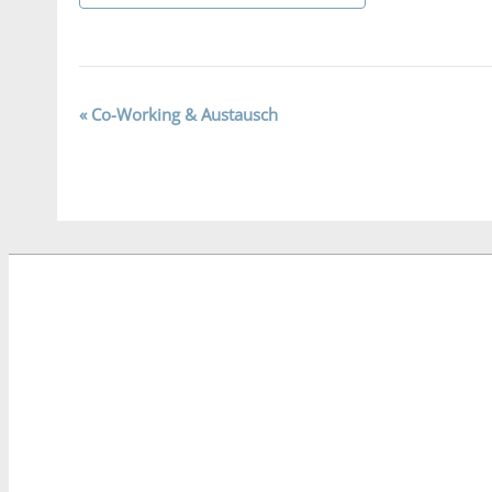
Veranstaltung-
«
Co-Working & Austausch
Navigation