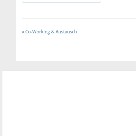
Veranstaltung-
«
Co-Working & Austausch
Navigation