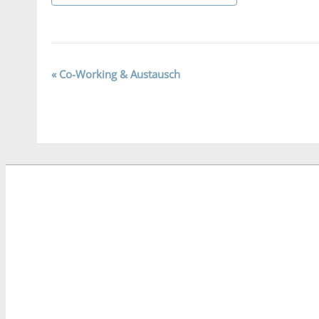
Veranstaltung-
«
Co-Working & Austausch
Navigation