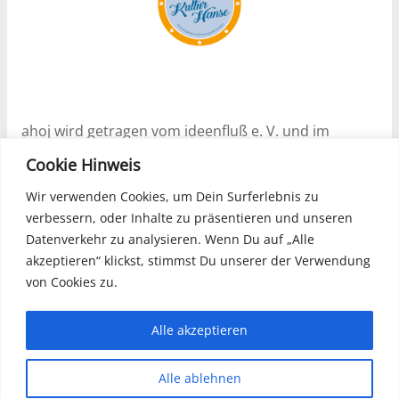
ahoj wird getragen vom ideenfluß e. V. und im
Rahmen des Programms Nachhaltige Soziale
Cookie Hinweis
Stadtentwicklung (ESF) Projekt „Gründer_Zeit!“ – I
(2024 – 2027) unterstützt.
Wir verwenden Cookies, um Dein Surferlebnis zu
verbessern, oder Inhalte zu präsentieren und unseren
Datenverkehr zu analysieren. Wenn Du auf „Alle
akzeptieren“ klickst, stimmst Du unserer der Verwendung
ahoj ist offiziell geförderter Partner im
von Cookies zu.
Förderprogramm Kulturhanse – Regionale
Gründerinitiativen Ostdeutschland, welches durch
die Schweizer DROSOS STIFTUNG initiiert wurde und
Alle akzeptieren
im Februar 2021 startete.
Alle ablehnen