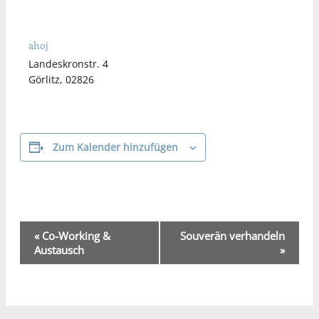
ahoj
Landeskronstr. 4
Görlitz
,
02826
Zum Kalender hinzufügen
Veranstaltung-
«
Co-Working &
Souverän verhandeln
Navigation
Austausch
»