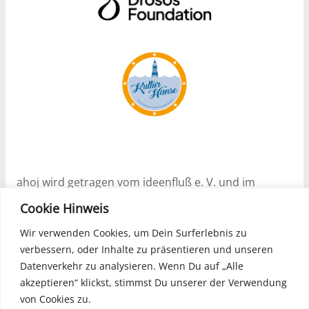
ahoj wird getragen vom ideenfluß e. V. und im
Rahmen des Programms Nachhaltige Soziale
Cookie Hinweis
Stadtentwicklung (ESF) Projekt „Gründer_Zeit!“ – I
(2024 – 2027) unterstützt.
Wir verwenden Cookies, um Dein Surferlebnis zu
verbessern, oder Inhalte zu präsentieren und unseren
Datenverkehr zu analysieren. Wenn Du auf „Alle
akzeptieren“ klickst, stimmst Du unserer der Verwendung
ahoj ist offiziell geförderter Partner im
von Cookies zu.
Förderprogramm Kulturhanse – Regionale