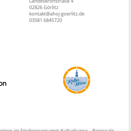
Landeskronstraße 4
02826 Görlitz
kontakt@ahoj-goerlitz.de
03581 6845720
r Partner im Förderprogramm Kulturhanse – Regionale