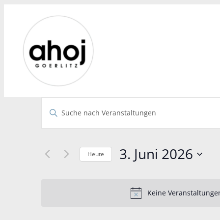
Veranstaltungen
Bitte
Schlüsselwort
Suche
eingeben.
Suche
und
3. Juni 2026
nach
Heute
Ansichten,
Veranstaltungen
Datum
Schlüsselwort.
wählen.
Navigation
Keine Veranstaltungen