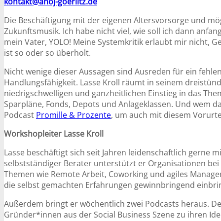
kontakt@ahoj-goerlitz.de
Die Beschäftigung mit der eigenen Altersvorsorge und mög
Zukunftsmusik. Ich habe nicht viel, wie soll ich dann anfan
mein Vater, YOLO! Meine Systemkritik erlaubt mir nicht, G
ist so oder so überholt.
Nicht wenige dieser Aussagen sind Ausreden für ein fehle
Handlungsfähigkeit. Lasse Kroll räumt in seinem dreistünd
niedrigschwelligen und ganzheitlichen Einstieg in das The
Sparpläne, Fonds, Depots und Anlageklassen. Und wem das
Podcast
Promille & Prozente
, um auch mit diesem Vorurte
Workshopleiter
Lasse Kroll
Lasse beschäftigt sich seit Jahren leidenschaftlich gerne m
selbstständiger Berater unterstützt er Organisationen bei 
Themen wie Remote Arbeit, Coworking und agiles Manageme
die selbst gemachten Erfahrungen gewinnbringend einbri
Außerdem bringt er wöchentlich zwei Podcasts heraus. Der
Gründer*innen aus der Social Business Szene zu ihren Idee