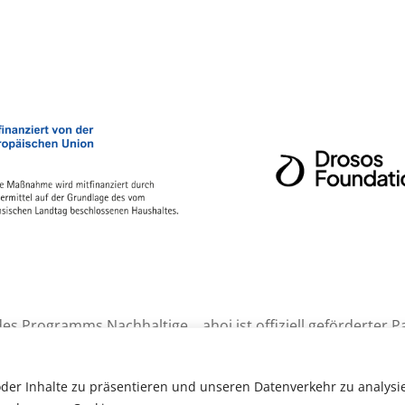
 des Programms Nachhaltige
ahoj ist offiziell geförderte
I (2024 – 2027) unterstützt.
Gründerinitiativen Ostdeuts
initiiert wurde und im Februar
oder Inhalte zu präsentieren und unseren Datenverkehr zu analys