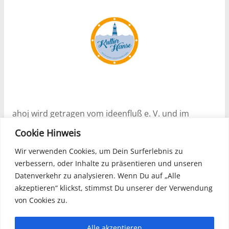
ahoj wird getragen vom ideenfluß e. V. und im
Rahmen des Programms Nachhaltige Soziale
Cookie Hinweis
Stadtentwicklung (ESF) Projekt „Gründer_Zeit!“ – I
(2024 – 2027) unterstützt.
Wir verwenden Cookies, um Dein Surferlebnis zu
verbessern, oder Inhalte zu präsentieren und unseren
Datenverkehr zu analysieren. Wenn Du auf „Alle
akzeptieren“ klickst, stimmst Du unserer der Verwendung
ahoj ist offiziell geförderter Partner im
von Cookies zu.
Förderprogramm Kulturhanse – Regionale
Gründerinitiativen Ostdeutschland, welches durch
die Schweizer DROSOS STIFTUNG initiiert wurde und
Alle akzeptieren